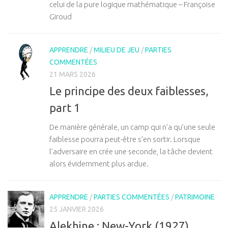
celui de la pure logique mathématique – Françoise
Giroud
APPRENDRE
/
MILIEU DE JEU
/
PARTIES
COMMENTÉES
21 MARS 2026
Le principe des deux faiblesses,
part 1
De manière générale, un camp qui n’a qu’une seule
faiblesse pourra peut-être s’en sortir. Lorsque
l’adversaire en crée une seconde, la tâche devient
alors évidemment plus ardue.
APPRENDRE
/
PARTIES COMMENTÉES
/
PATRIMOINE
25 JANVIER 2026
Alekhine : New-York (1927)