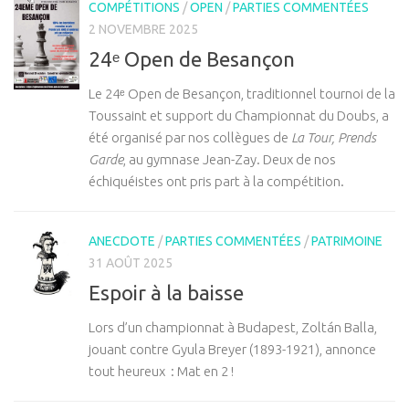
COMPÉTITIONS
/
OPEN
/
PARTIES COMMENTÉES
2 NOVEMBRE 2025
24ᵉ Open de Besançon
Le 24ᵉ Open de Besançon, traditionnel tournoi de la
Toussaint et support du Championnat du Doubs, a
été organisé par nos collègues de
La Tour, Prends
Garde
, au gymnase Jean-Zay. Deux de nos
échiquéistes ont pris part à la compétition.
ANECDOTE
/
PARTIES COMMENTÉES
/
PATRIMOINE
31 AOÛT 2025
Espoir à la baisse
Lors d’un championnat à Budapest, Zoltán Balla,
jouant contre Gyula Breyer (1893-1921), annonce
tout heureux : Mat en 2 !