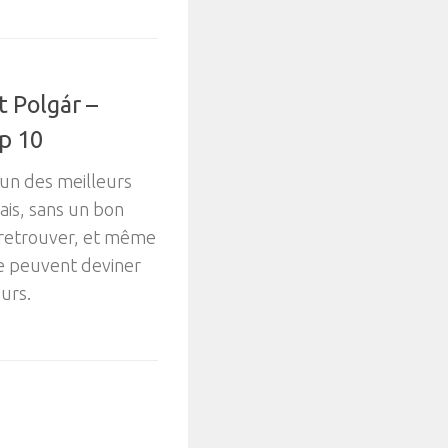
t Polgár –
op 10
’un des meilleurs
is, sans un bon
y retrouver, et même
 peuvent deviner
eurs.