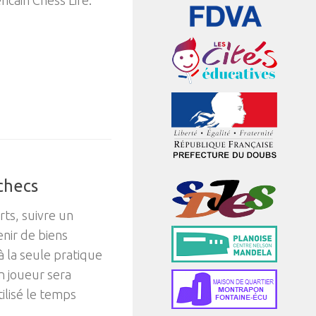
icain Chess Life.
checs
ts, suivre un
nir de biens
à la seule pratique
n joueur sera
tilisé le temps