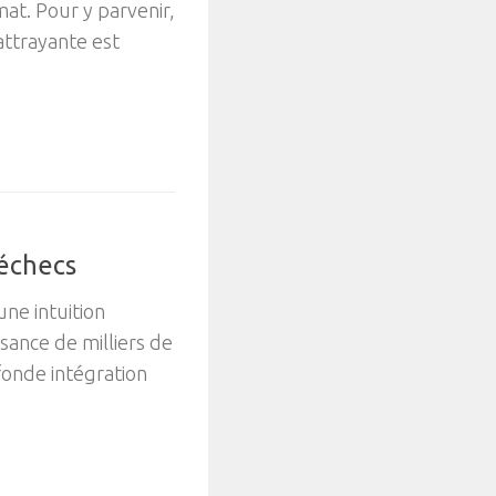
mat. Pour y parvenir,
attrayante est
 échecs
ne intuition
ssance de milliers de
fonde intégration