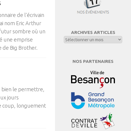
s
nnaire de l’écrivain
ai nom Eric Arthur
 futur sombre où un
ARCHIVES ARTICLES
été une emprise
e de Big Brother.
NOS PARTENAIRES
z bien le permettre,
eux jours
 ce coup, longuement