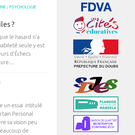
INE
/
PSYCHOLOGIE
les ?
ue le hasard n’a
habileté seule y est
eurs d’Échecs
ieure…
5
 un essai intitulé
rtain Personal
vre sa vision peu
 beaucoup de