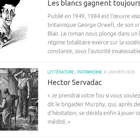
Les blancs gagnent toujour
Publié en 1949, 1984 est l’œuvre visio
britannique George Orwell, de son vr
Blair. Le roman nous plonge dans un
régime totalitaire exerce sur la soci
constante, sous l’autorité insaisissabl
LITTÉRATURE
/
PATRIMOINE
8 JANVIER 2026
Hector Servadac
« Je prendrai votre fou si vous voule
dit le brigadier Murphy, qui, après d
d’hésitation, se décida enfin à jouer
médité. »