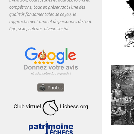
compétions, tout en préservant l'une des
qualités fondamentales de ce jeu, le
rapprochement amical de personnes de tout
âge, sexe, culture, niveau social.
et aidez notre club à grandir !