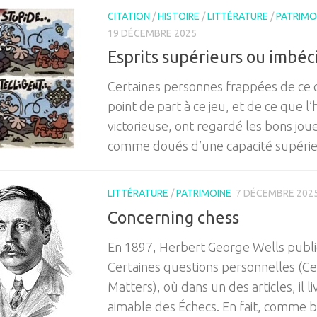
CITATION
/
HISTOIRE
/
LITTÉRATURE
/
PATRIMO
19 DÉCEMBRE 2025
Esprits supérieurs ou imbéci
Certaines personnes frappées de ce q
point de part à ce jeu, et de ce que l’
victorieuse, ont regardé les bons jou
comme doués d’une capacité supér
LITTÉRATURE
/
PATRIMOINE
7 DÉCEMBRE 202
Concerning chess
En 1897, Herbert George Wells publie
Certaines questions personnelles (Ce
Matters), où dans un des articles, il li
aimable des Échecs. En fait, comme