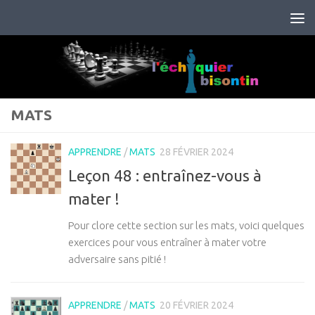
Skip to content
MATS
APPRENDRE
/
MATS
28 FÉVRIER 2024
Leçon 48 : entraînez-vous à
mater !
Pour clore cette section sur les mats, voici quelques
exercices pour vous entraîner à mater votre
adversaire sans pitié !
APPRENDRE
/
MATS
20 FÉVRIER 2024