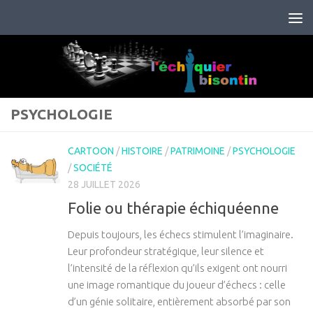
Skip to content
PSYCHOLOGIE
CARTOON
/
HISTOIRE
/
PATRIMOINE
/
PSYCHOLOGIE
/
SOCIÉTÉ
28 JUILLET 2026
Folie ou thérapie échiquéenne
Depuis toujours, les échecs stimulent l’imaginaire.
Leur profondeur stratégique, leur silence et
l’intensité de la réflexion qu’ils exigent ont nourri
une image romantique du joueur d’échecs : celle
d’un génie solitaire, entièrement absorbé par son