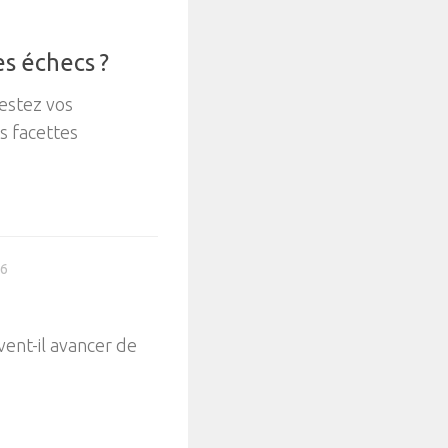
s échecs ?
estez vos
s facettes
26
ent-il avancer de