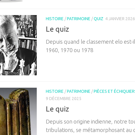
HISTOIRE
/
PATRIMOINE
/
QUIZ
4 JANVIER 2026
Le quiz
Depuis quand le classement elo est-il u
1960, 1970 ou 1978
HISTOIRE
/
PATRIMOINE
/
PIÈCES ET ÉCHIQUIER
9 DÉCEMBRE 2025
Le quiz
Depuis son origine indienne, notre to
tribulations, se métamorphosant au 