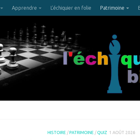
Apprendre
L’échiquier en folie
Patrimoine
HISTOIRE
/
PATRIMOINE
/
QUIZ
1 AOÛT 2026