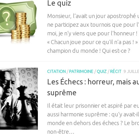
Le quiz
Monsieur, l’avait un jour apostrophé 
ne participez aux tournois que pour l
moi, je n’y viens que pour l’honneur ! 
« Chacun joue pour ce qu’il n’a pas ! »
champion du monde ! Qui est-ce ?
CITATION
/
PATRIMOINE
/
QUIZ
/
RÉCIT
9 JUILL
Les Échecs : horreur, mais 
suprême
Il était leur prisonnier et aspiré par 
aussi harmonie suprême : qu’y avait-il
monde en dehors des échecs ? Le broui
non-être…