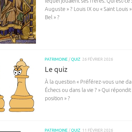
lequel jouaient ses frères. Qui est-ce :
Auguste » ? Louis IX ou « Saint Louis » 
Bel » ?
PATRIMOINE
/
QUIZ
26 FÉVRIER 2026
Le quiz
À la question « Préférez-vous une d
Échecs ou dans la vie ? » Qui répondit
position » ?
PATRIMOINE
/
QUIZ
11 FÉVRIER 2026