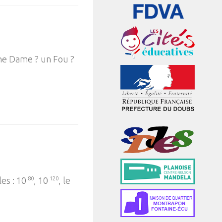
une Dame ? un Fou ?
es : 10
80
, 10
120
, le