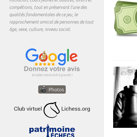
compétions, tout en préservant l'une des
qualités fondamentales de ce jeu, le
rapprochement amical de personnes de tout
âge, sexe, culture, niveau social.
et aidez notre club à grandir !