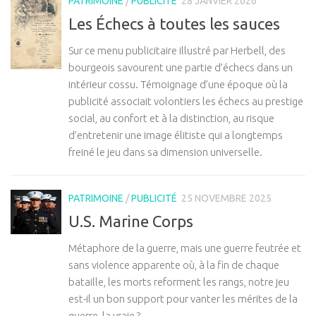
PATRIMOINE
/
PUBLICITÉ
28 JANVIER 2026
Les Échecs à toutes les sauces
Sur ce menu publicitaire illustré par Herbell, des
bourgeois savourent une partie d’échecs dans un
intérieur cossu. Témoignage d’une époque où la
publicité associait volontiers les échecs au prestige
social, au confort et à la distinction, au risque
d’entretenir une image élitiste qui a longtemps
freiné le jeu dans sa dimension universelle.
PATRIMOINE
/
PUBLICITÉ
25 NOVEMBRE 2025
U.S. Marine Corps
Métaphore de la guerre, mais une guerre feutrée et
sans violence apparente où, à la fin de chaque
bataille, les morts reforment les rangs, notre jeu
est-il un bon support pour vanter les mérites de la
guerre, la vraie ?