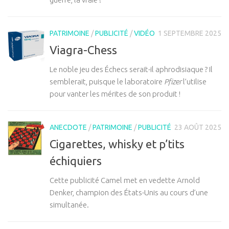
PATRIMOINE
/
PUBLICITÉ
/
VIDÉO
1 SEPTEMBRE 2025
Viagra-Chess
Le noble jeu des Échecs serait-il aphrodisiaque ? Il
semblerait, puisque le laboratoire
Pfizer
l’utilise
pour vanter les mérites de son produit !
ANECDOTE
/
PATRIMOINE
/
PUBLICITÉ
23 AOÛT 2025
Cigarettes, whisky et p’tits
échiquiers
Cette publicité Camel met en vedette Arnold
Denker, champion des États-Unis au cours d’une
simultanée.