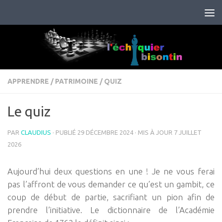
Skip to content
APPRENDRE
/
PATRIMOINE
/
QUIZ
Le quiz
PAR
CLAUDIUS
· PUBLIÉ
29 DÉCEMBRE 2024
· MIS À JOUR
7 JUILLET
2026
Aujourd’hui deux questions en une ! Je ne vous ferai
pas l’affront de vous demander ce qu’est un gambit, ce
coup de début de partie, sacrifiant un pion afin de
prendre l’initiative. Le dictionnaire de l’Académie