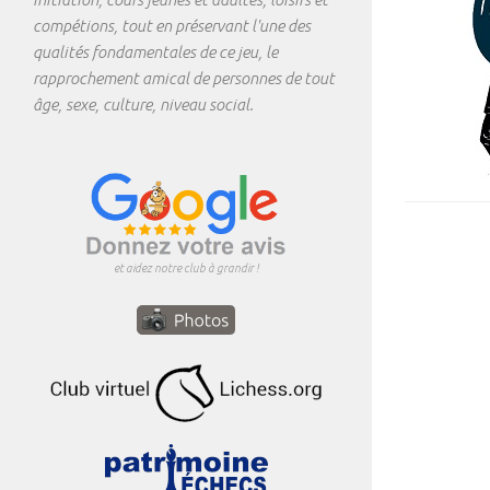
compétions, tout en préservant l'une des
qualités fondamentales de ce jeu, le
rapprochement amical de personnes de tout
âge, sexe, culture, niveau social.
et aidez notre club à grandir !