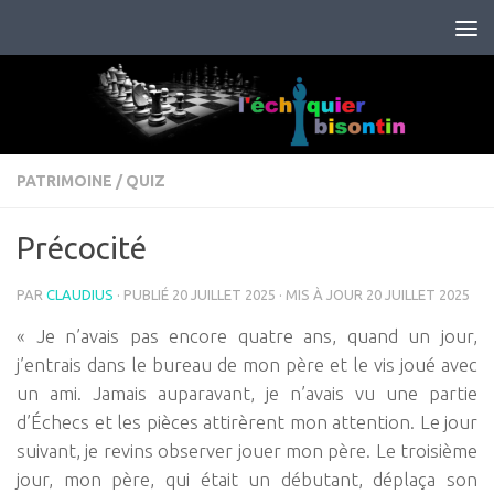
Skip to content
PATRIMOINE
/
QUIZ
Précocité
PAR
CLAUDIUS
· PUBLIÉ
20 JUILLET 2025
· MIS À JOUR
20 JUILLET 2025
« Je n’avais pas encore quatre ans, quand un jour,
j’entrais dans le bureau de mon père et le vis joué avec
un ami. Jamais auparavant, je n’avais vu une partie
d’Échecs et les pièces attirèrent mon attention. Le jour
suivant, je revins observer jouer mon père. Le troisième
jour, mon père, qui était un débutant, déplaça son