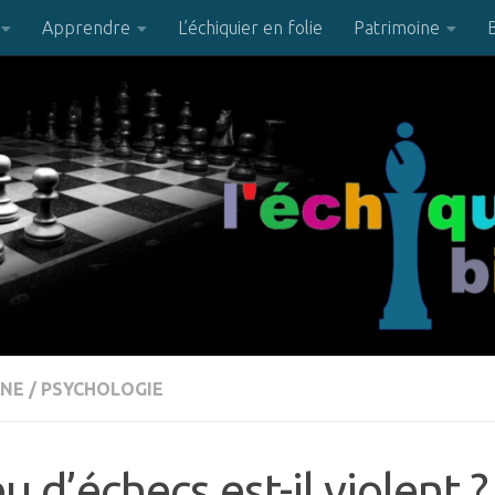
Apprendre
L’échiquier en folie
Patrimoine
INE
/
PSYCHOLOGIE
eu d’échecs est-il violent ?