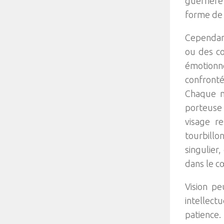
guerrière
forme de 
Cependant
ou des co
émotionne
confronté
Chaque m
porteuse
visage re
tourbillo
singulier
dans le cœ
Vision pe
intellect
patience.