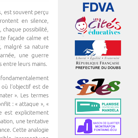
, est souvent perçu
ontent en silence,
 chaque possibilité,
tte façade calme et
r, malgré sa nature
charnée, une guerre
s entre leurs mains.
nt fondamentalement
où l’objectif est de
mater ». Les termes
it : « attaque », «
ie est explicitement
tion, une tentative
ance. Cette analogie