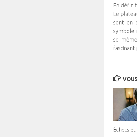
En défini
Le platea
sont en é
symbole m
soi-même 
fascinant
VOUS
Échecs et 