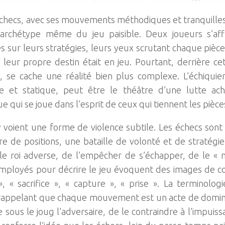
échecs, avec ses mouvements méthodiques et tranquilles
archétype même du jeu paisible. Deux joueurs s’affr
s sur leurs stratégies, leurs yeux scrutant chaque pièce,
leur propre destin était en jeu. Pourtant, derrière ce
 se cache une réalité bien plus complexe. L’échiquie
use et statique, peut être le théâtre d’une lutte a
e qui se joue dans l’esprit de ceux qui tiennent les pièce
y voient une forme de violence subtile. Les échecs so
e de positions, une bataille de volonté et de stratégie 
le roi adverse, de l’empêcher de s’échapper, de le « 
loyés pour décrire le jeu évoquent des images de confl
, « sacrifice », « capture », « prise ». La terminolog
, rappelant que chaque mouvement est un acte de domina
 sous le joug l’adversaire, de le contraindre à l’impuiss