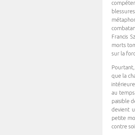
compéten
blessures
métaphor
combatan
Francis S
morts tom
sur la forc
Pourtant,
que la ch
intérieure
au temps 
paisible 
devient u
petite mo
contre so