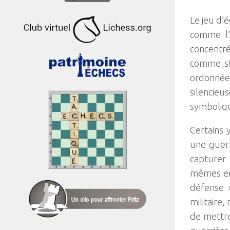
Le jeu d’
comme l’
concentré
comme si 
ordonnée,
silencie
symboliqu
Certains 
une guerr
capturer 
mêmes emp
défense »
militaire
de mettre