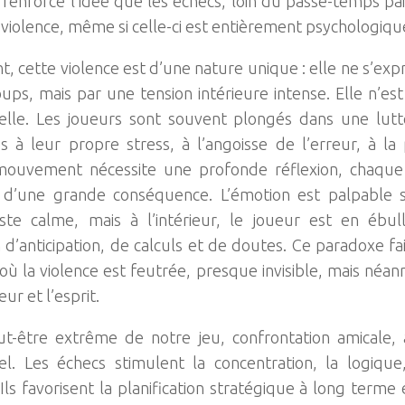
 renforce l’idée que les échecs, loin du passe-temps pai
violence, même si celle-ci est entièrement psychologique
, cette violence est d’une nature unique : elle ne s’expr
ups, mais par une tension intérieure intense. Elle n’es
lle. Les joueurs sont souvent plongés dans une lutt
s à leur propre stress, à l’angoisse de l’erreur, à la
ouvement nécessite une profonde réflexion, chaque 
 d’une grande conséquence. L’émotion est palpable s
ste calme, mais à l’intérieur, le joueur est en ébull
n d’anticipation, de calculs et de doutes. Ce paradoxe fa
, où la violence est feutrée, presque invisible, mais néa
ur et l’esprit.
ut-être extrême de notre jeu, confrontation amicale, 
uel. Les échecs stimulent la concentration, la logique,
 Ils favorisent la planification stratégique à long term