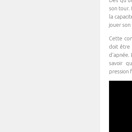
son tour. 
la capaci
jouer son
Cette con
doit être
d’apnée. 
savoir q
pression f