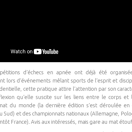
étitions d’échecs en apnée ont déjà été organisées 
 lors d’événements mêlant sports de l’esprit et discipl
entielle, cette pratique attire l’attention par son carac
flexion qu’elle suscite sur les liens entre le corps et l
nat du monde (la dernière édition s’est déroulée e
u Sud) et des championnats nationaux (Allemagne, Polog
entôt France). Avis aux intéressés, mais gare au mat étouf