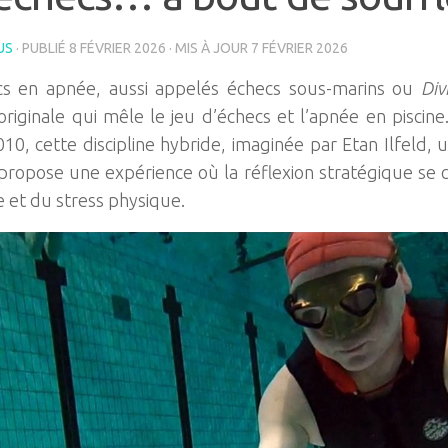
US
· PUBLIÉ
8 FÉVRIER 2026
· MIS À JOUR
7 FÉVRIER 2026
cs en apnée, aussi appelés échecs sous-marins ou
Div
originale qui mêle le jeu d’échecs et l’apnée en pisci
10, cette discipline hybride, imaginée par Etan Ilfeld, u
propose une expérience où la réflexion stratégique se 
e et du stress physique.