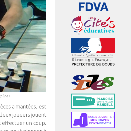
line !
ièces aimantées, est
 deux joueurs jouent
t effectuer un coup.
aire peut plonger à