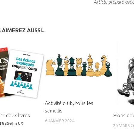
Article préparé avec
 AIMEREZ AUSSI...
Activité club, tous les
samedis
r : deux livres
Pions do
6 JANVIER 2024
resser aux
20 MARS 2