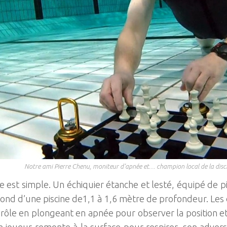
Notre ami Pierre Chenu, moniteur d’apnée et… champion local de la discip
pe est simple. Un échiquier étanche et lesté, équipé de p
fond d’une piscine de1,1 à 1,6 mètre de profondeur. Les
 rôle en plongeant en apnée pour observer la position e
 joueur remonte à la surface pour respirer, son advers