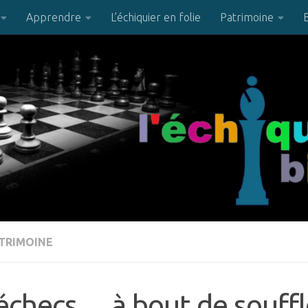
Apprendre
L’échiquier en folie
Patrimoine
TRIMOINE
échecs… à bout de souffl