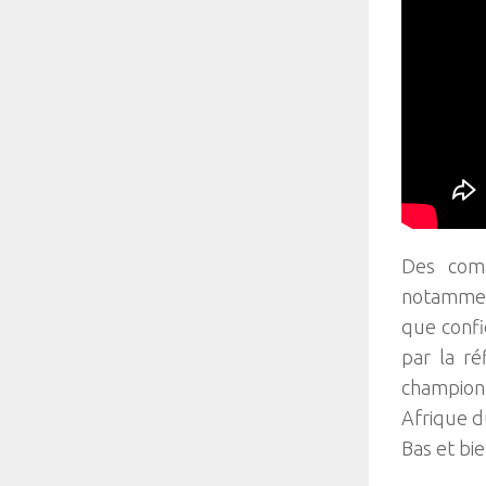
Des comp
notamment
que confid
par la ré
champion
Afrique d
Bas et bi