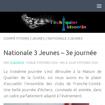
Skip to content
COMPÉTITIONS
/
JEUNES
/
NATIONALE 3 JEUNES
Nationale 3 Jeunes – 3e journée
PAR
CLAUDIUS
· PUBLIÉ
9 FÉVRIER 2026
· MIS À JOUR
9 FÉVRIER 2026
La troisième journée s’est déroulée à la Maison de
Quartier de la Grette, où nous avons eu le plaisir
d’accueillir l’ensemble des clubs de Franche-Comté.
Une belle journée d’échecs, conviviale et animée, dans
un cadre parfaitement adapté à l’événement.