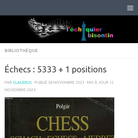
Skip to content
BIBLIOTHÈQUE
Échecs : 5333 + 1 positions
PAR
CLAUDIUS
· PUBLIÉ
28 NOVEMBRE 2023
· MIS À JOUR
12
NOVEMBRE 2024