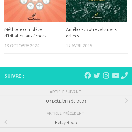
Méthode complète
Améliorez votre calcul aux
d’initiation aux échecs
échecs
13 OCTOBRE 2024
17 AVRIL 2025
SUIVRE :
ARTICLE SUIVANT
Un petit brin de pub !
ARTICLE PRÉCÉDENT
Betty Boop