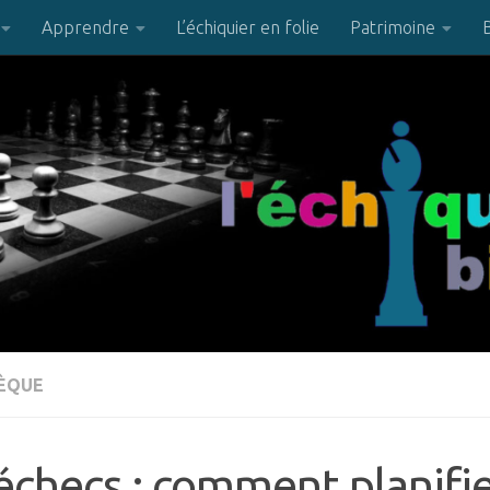
Apprendre
L’échiquier en folie
Patrimoine
HÈQUE
échecs : comment planifie