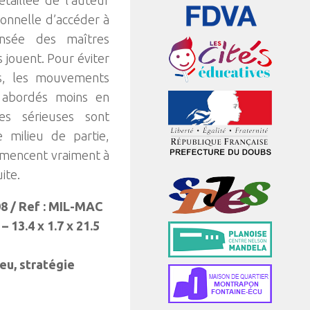
étaillée de l’auteur
ionnelle d’accéder à
ensée des maîtres
 jouent. Pour éviter
les, les mouvements
 abordés moins en
ses sérieuses sont
milieu de partie,
mmencent vraiment à
uite.
8 / Ref : MIL-MAC
 13.4 x 1.7 x 21.5
jeu, stratégie