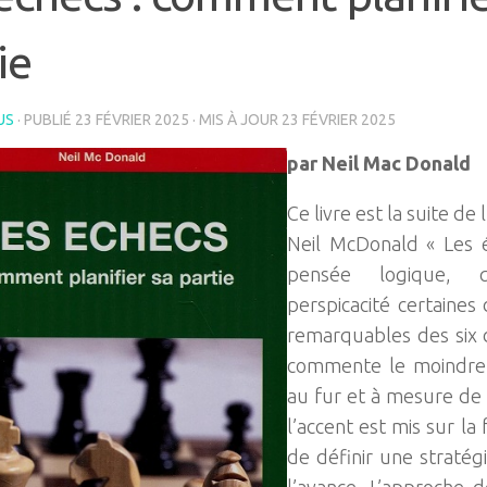
ie
US
· PUBLIÉ
23 FÉVRIER 2025
· MIS À JOUR
23 FÉVRIER 2025
par Neil Mac Donald
Ce livre est la suite d
Neil McDonald « Les é
pensée logique, 
perspicacité certaines 
remarquables des six 
commente le moindre
au fur et à mesure de l
l’accent est mis sur la 
de définir une stratég