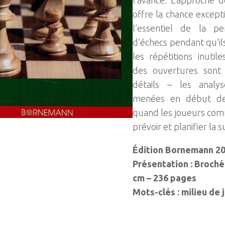
l’avance. L’approche d
offre la chance except
l’essentiel de la p
d’échecs pendant qu’ils
les répétitions inuti
des ouvertures sont
détails – les analy
menées en début de 
quand les joueurs co
prévoir et planifier la s
Édition Bornemann 20
Présentation : Broché –
cm – 236 pages
Mots-clés : milieu de 