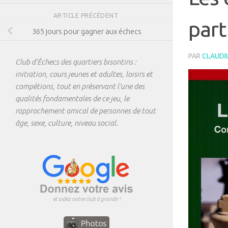
ARTICLE PRÉCÉDENT
part
365 jours pour gagner aux échecs
PAR
CLAUDI
Club d'Échecs des quartiers bisontins :
initiation, cours jeunes et adultes, loisirs et
compétions, tout en préservant l'une des
qualités fondamentales de ce jeu, le
rapprochement amical de personnes de tout
âge, sexe, culture, niveau social.
et aidez notre club à grandir !