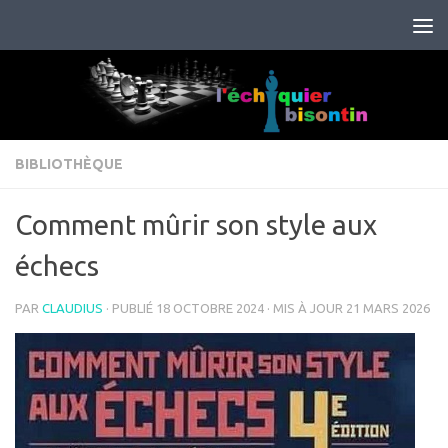
Skip to content
BIBLIOTHÈQUE
Comment mûrir son style aux
échecs
PAR
CLAUDIUS
· PUBLIÉ
18 OCTOBRE 2024
· MIS À JOUR
21 MARS 2026