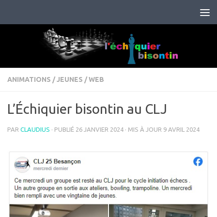
Skip to content
ANIMATIONS
/
JEUNES
/
WEB
L’Échiquier bisontin au CLJ
PAR
CLAUDIUS
· PUBLIÉ
26 JANVIER 2024
· MIS À JOUR
9 AVRIL 2024