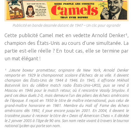
Publicité en bande dessinée datant de 1947 – Un clic pour agrandir
Cette publicité Camel met en vedette Arnold Denker¹,
champion des États-Unis au cours d’une simultanée. La
partie est-elle réelle ? En tout cas, elle se termine par
un mat élégant !
¹ JJeune boxeur prometteur, originaire de New York, Arnold Denker
remporte en 1929 le championnat scolaire d’échecs de sa ville. Il devient
champion des États-Unis de 1944 à 1946. En 1945, il affronte Mikhaïl
Botvinnik lors du célèbre match radio États-Unis–URSS, puis se rend à
Moscou en 1946 pour le match retour, où il rencontre Vassily Smyslov. Il
perd ces deux duels 2-0, mais demeure l’un des piliers des échecs américains
de l’époque. Il reçoit en 1950 le titre de maître international, puis celui de
grand-maître honoraire en 1981. Membre du Hall of Fame des échecs
américains dès 1992, il joue encore jusqu’en 2001. En 2004, il devient le
troisième joueur à recevoir le titre de « Dean of American Chess ». Il décède
le 2 janvier 2005 à l’âge de 90 ans. Son nom reste vivant à travers le tournoi
national lycéen qui porte son nom.