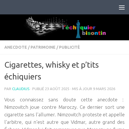
Skip to content
ANECDOTE
/
PATRIMOINE
/
PUBLICITÉ
Cigarettes, whisky et p’tits
échiquiers
PAR
CLAUDIUS
· PUBLIÉ
23 AOÛT 2025
· MIS À JOUR
9 MARS 2026
Vous connaissez sans doute cette anecdote :
Nimzovitch joue contre Maroczy. Ce dernier sort une
cigarette sans l’allumer. Nimzovitch proteste et appelle
l’arbitre, qui n’est autre que Vidmar, autre grand des