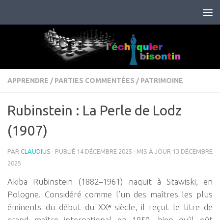
Skip to content
APPRENDRE
/
PARTIES COMMENTÉES
/
PATRIMOINE
Rubinstein : La Perle de Lodz
(1907)
PAR
CLAUDIUS
· PUBLIÉ
14 DÉCEMBRE 2025
· MIS À JOUR
13 DÉCEMBRE
2025
Akiba Rubinstein (1882–1961) naquit à Stawiski, en
Pologne. Considéré comme l’un des maîtres les plus
éminents du début du XXᵉ siècle, il reçut le titre de
grand maître international en 1950, bien qu’il eût