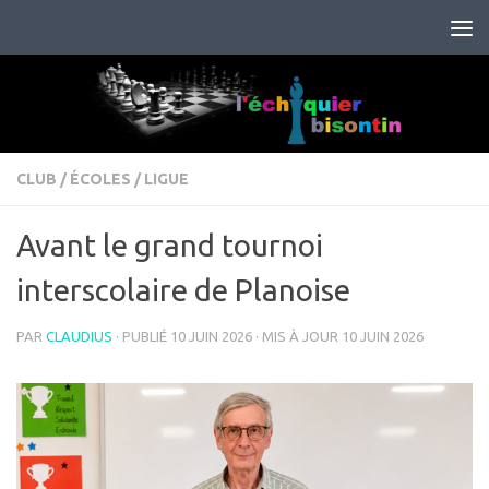
Skip to content
CLUB
/
ÉCOLES
/
LIGUE
Avant le grand tournoi
interscolaire de Planoise
PAR
CLAUDIUS
· PUBLIÉ
10 JUIN 2026
· MIS À JOUR
10 JUIN 2026