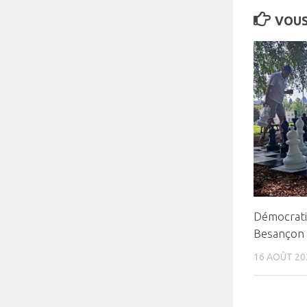
VOUS
Démocrati
Besançon
16 AOÛT 20