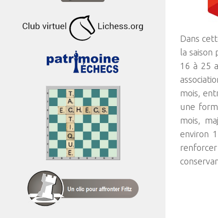
Dans cett
la saison 
16 à 25 a
associati
mois, ent
une forma
mois, maj
environ 1
renforcer
conservan