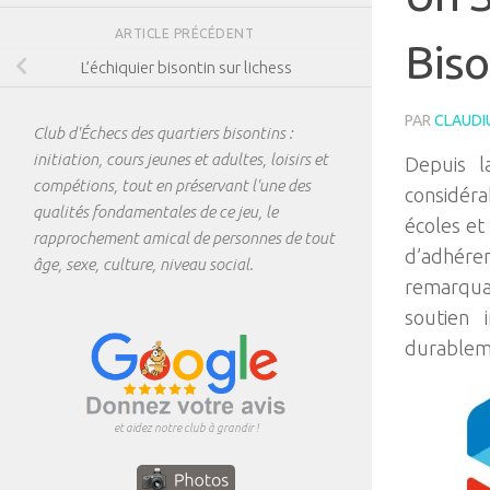
ARTICLE PRÉCÉDENT
Biso
L’échiquier bisontin sur lichess
PAR
CLAUDI
Club d'Échecs des quartiers bisontins :
initiation, cours jeunes et adultes, loisirs et
Depuis l
compétions, tout en préservant l'une des
considéra
qualités fondamentales de ce jeu, le
écoles et
rapprochement amical de personnes de tout
d’adhére
âge, sexe, culture, niveau social.
remarquab
soutien 
durablem
et aidez notre club à grandir !