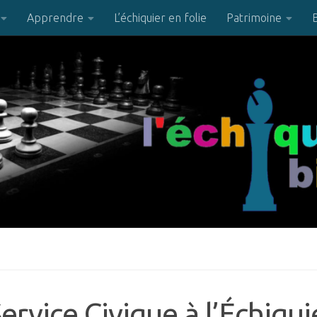
Apprendre
L’échiquier en folie
Patrimoine
ervice Civique à l’Échiqui