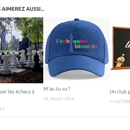
 AIMEREZ AUSSI...
M’as-tu vu ?
ser les échecs à
Un club 
26 JUILLET 2024
11 OCTOB
24