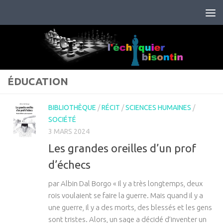
Skip to content
ÉDUCATION
BIBLIOTHÈQUE
/
RÉCIT
/
SCIENCES HUMAINES
/
SOCIÉTÉ
3 MARS 2024
Les grandes oreilles d’un prof
d’échecs
par Albin Dal Borgo « Il y a très longtemps, deux
rois voulaient se faire la guerre. Mais quand il y a
une guerre, il y a des morts, des blessés et les gens
sont tristes. Alors, un sage a décidé d’inventer un