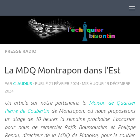
Skip to content
PRESSE RADIO
La MDQ Montrapon dans l’Est
PAR
CLAUDIUS
· PUBLIÉ
21 FÉVRIER 2024
· MIS À JOUR
19 DÉCEMBRE
2024
Un article sur notre partenaire, la
Maison de Quartier
Pierre de Coubertin
de Montrapon, où nous proposerons
un stage de 10 heures la semaine prochaine. L’occasion
pour nous de remercier Rafik Boussoualim et Philippe
Renou, directeur de la MDQ de Planoise, pour le soutien