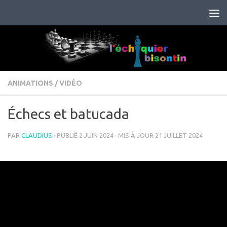
Skip to content
ANIMATIONS
/
VIDÉO
Échecs et batucada
PAR
CLAUDIUS
· PUBLIÉ
2 JUIN 2024
· MIS À JOUR
21 JUILLET 2024