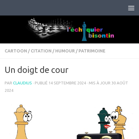
Skip to content
CARTOON
/
CITATION
/
HUMOUR
/
PATRIMOINE
Un doigt de cour
PAR
CLAUDIUS
· PUBLIÉ
14 SEPTEMBRE 2024
· MIS À JOUR
30 AOÛT
2024