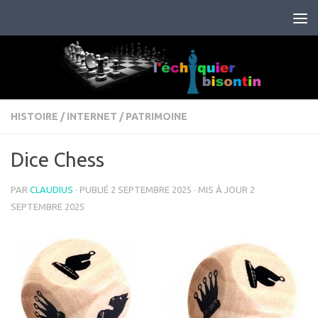
Skip to content
HISTOIRE
/
INTERNET
/
PATRIMOINE
Dice Chess
PAR
CLAUDIUS
· PUBLIÉ
2 SEPTEMBRE 2025
· MIS À JOUR
2
SEPTEMBRE 2025