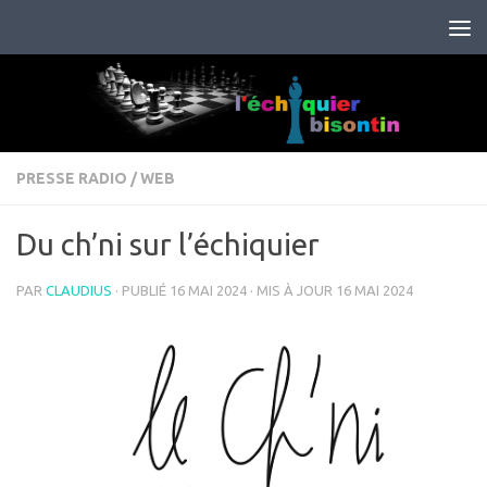
Skip to content
PRESSE RADIO
/
WEB
Du ch’ni sur l’échiquier
PAR
CLAUDIUS
· PUBLIÉ
16 MAI 2024
· MIS À JOUR
16 MAI 2024