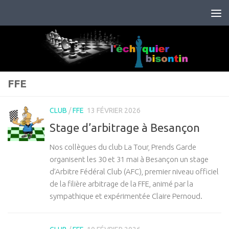
Skip to content
FFE
CLUB
/
FFE
13 FÉVRIER 2026
Stage d’arbitrage à Besançon
Nos collègues du club La Tour, Prends Garde
organisent les 30 et 31 mai à Besançon un stage
d’Arbitre Fédéral Club (AFC), premier niveau officiel
de la filière arbitrage de la FFE, animé par la
sympathique et expérimentée Claire Pernoud.