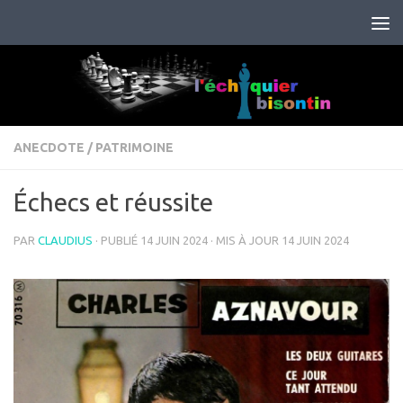
Skip to content
ANECDOTE
/
PATRIMOINE
Échecs et réussite
PAR
CLAUDIUS
· PUBLIÉ
14 JUIN 2024
· MIS À JOUR
14 JUIN 2024