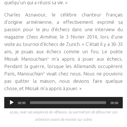
quelqu’un qui a réussi sa vie. »
Charles Aznavour, le célèbre chanteur français
d’origine arménienne, a effectivement exprimé sa
passion pour le jeu d’échecs dans une interview du
magazine
Chess Arménie
, le 3 février 2014, lors d’une
visite au tournoi d’échecs de Zurich. « C’était il y a 30-35
ans, je jouais aux échecs comme un fou. Le poète
Missak Manouchian¹ m’a appris à jouer aux échecs.
Pendant la guerre, lorsque les Allemands occupèrent
Paris, Manouchian¹ vivait chez nous. Nous ne pouvions
pas quitter la maison, nous devions faire quelque
chose, et Missak m’a appris à jouer. »
Lecteur
00:00
00:00
audio
Le jeu, avec ses exigences de réflexion, lui permettait de détourner son
attention avant de monter sur scène.