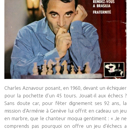
Charles Aznavour posant, en 1960, devant un échiquier
pour la pochette d’un 45 tours. Jouait-il aux échecs ?
Sans doute car, pour fêter dignement ses 92 ans, la
mission d’Arménie à Genève lui offrit en cadeau un jeu
en marbre, que le chanteur moqua gentiment : « Je ne
comprends pas pourquoi on offre un jeu d’échecs a