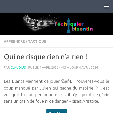
Skip to content
APPRENDRE
/
TACTIQUE
Qui ne risque rien n’a rien !
PAR
CLAUDIUS
· PUBLIÉ
4 AVRIL 2026
· MIS À JOUR
4 AVRIL 2026
Les Blancs viennent de jouer
ef4. Trouverez-vous le
N
coup manqué par Julien qui gagne du matériel ? Il est
vrai qu’il fait un peu peur, mais « il n’y a point de génie
sans un grain de folie ni de danger » disait Aristote.