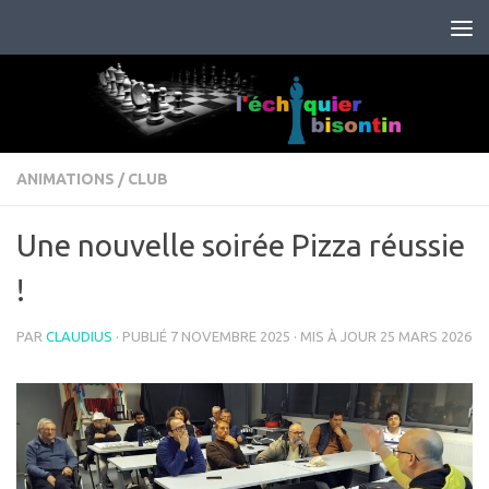
Skip to content
ANIMATIONS
/
CLUB
Une nouvelle soirée Pizza réussie
!
PAR
CLAUDIUS
· PUBLIÉ
7 NOVEMBRE 2025
· MIS À JOUR
25 MARS 2026