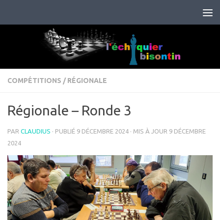
Skip to content
COMPÉTITIONS
/
RÉGIONALE
Régionale – Ronde 3
PAR
CLAUDIUS
· PUBLIÉ
9 DÉCEMBRE 2024
· MIS À JOUR
9 DÉCEMBRE
2024