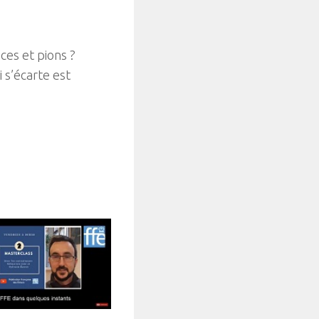
ces et pions ?
 s’écarte est