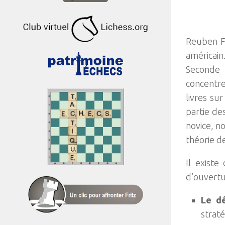
Reuben F
américain
Seconde 
concentre
livres sur
partie de
novice, n
théorie d
Il existe
d’ouvertu
Le d
strat