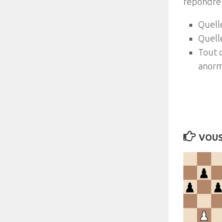
répondre 
Quelle
Quell
Tout c
anorm
VOUS