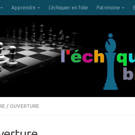
Apprendre
L’échiquier en folie
Patrimoine
RE
/
OUVERTURE
verture