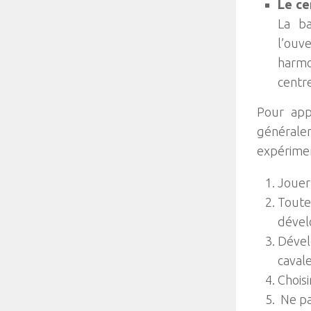
Le ce
La ba
l’ouv
harmo
centre
Pour appr
générale
expérimen
Jouer
Toutes
dével
Dévelo
cavale
Choisi
Ne pa