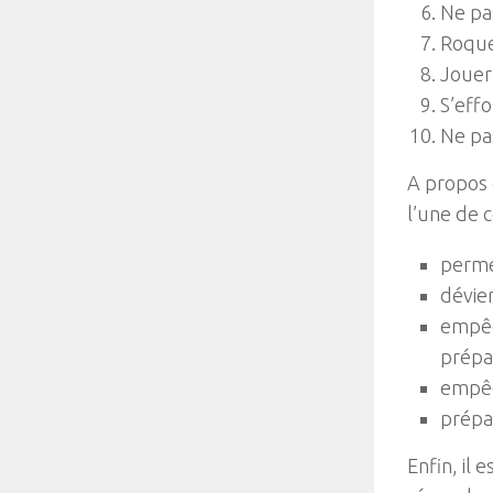
Ne pas
Roquer
Jouer
S’effo
Ne pas
A propos d
l’une de c
perme
dévie
empêc
prépa
empêc
prépa
Enfin, il 