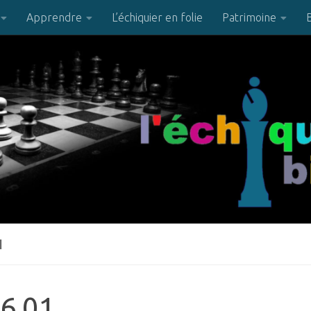
Apprendre
L’échiquier en folie
Patrimoine
1
6.01