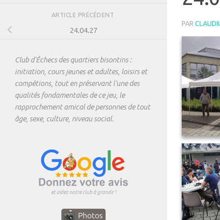
ARTICLE PRÉCÉDENT
PAR
CLAUDI
24.04.27
Club d'Échecs des quartiers bisontins :
initiation, cours jeunes et adultes, loisirs et
compétions, tout en préservant l'une des
qualités fondamentales de ce jeu, le
rapprochement amical de personnes de tout
âge, sexe, culture, niveau social.
et aidez notre club à grandir !