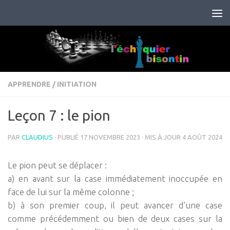
Skip to content
APPRENDRE
/
INITIATION
Leçon 7 : le pion
PAR
CLAUDIUS
· PUBLIÉ
17 NOVEMBRE 2023
· MIS À JOUR
4 AOÛT 2024
Le pion peut se déplacer :
a) en avant sur la case immédiatement inoccupée en
face de lui sur la même colonne ;
b) à son premier coup, il peut avancer d’une case
comme précédemment ou bien de deux cases sur la