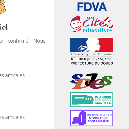
iel
r confirmé. Nous
ies amicales
ies amicales