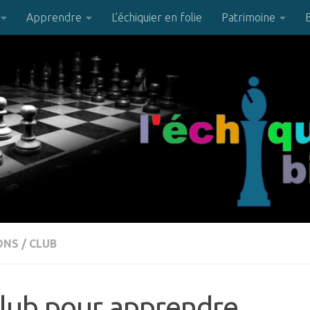
Apprendre
L’échiquier en folie
Patrimoine
ONS
/
CLUB
lub pour apprendre