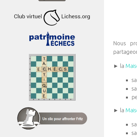
Nous pr
partageons
► la
Mais
sa
sa
pe
► la
Mais
sa
sa