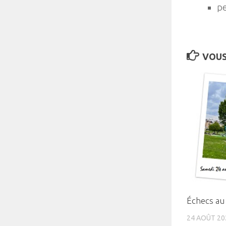
pe
VOUS
Échecs au
24 AOÛT 20