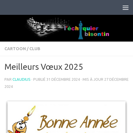
Skip to content
CARTOON
/
CLUB
Meilleurs Vœux 2025
PAR
CLAUDIUS
· PUBLIÉ
31 DÉCEMBRE 2024
· MIS À JOUR
27 DÉCEMBRE
2024