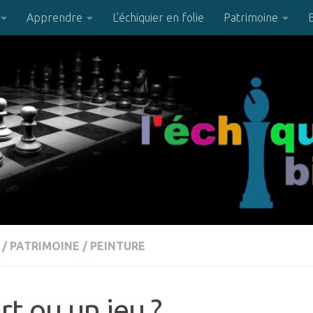
Apprendre
L’échiquier en folie
Patrimoine
/
PATRIMOINE
/
PEINTURE
rt ou un jeu ?