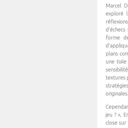
Marcel D
exploré 
réflexion
d’échecs 
forme de
d’appliqu
plans com
une toile
sensibili
textures 
stratégie
originales
Cependant
jeu ? », 
close sur