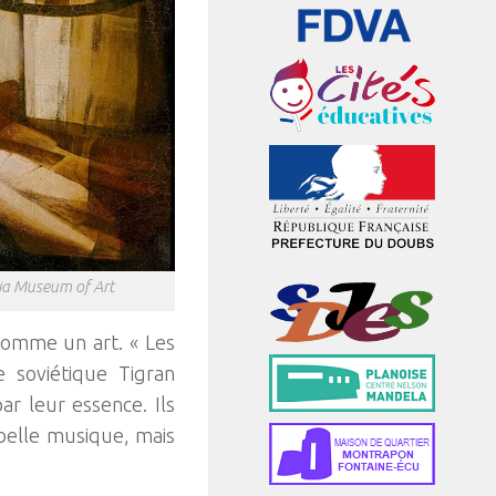
hia Museum of Art
comme un art. « Les
e soviétique Tigran
par leur essence. Ils
belle musique, mais