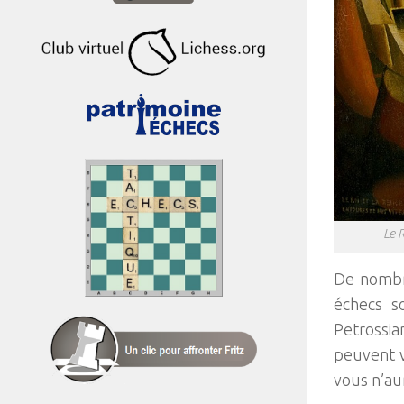
Le 
De nombre
échecs s
Petrossia
peuvent v
vous n’aur