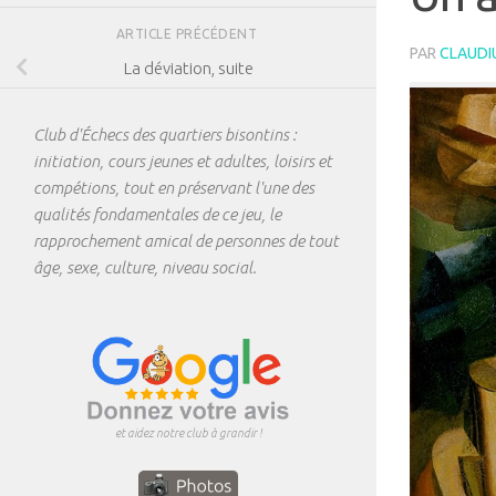
ARTICLE PRÉCÉDENT
PAR
CLAUDI
La déviation, suite
Club d'Échecs des quartiers bisontins :
initiation, cours jeunes et adultes, loisirs et
compétions, tout en préservant l'une des
qualités fondamentales de ce jeu, le
rapprochement amical de personnes de tout
âge, sexe, culture, niveau social.
et aidez notre club à grandir !