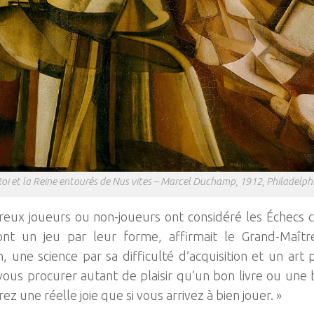
Roi et la Reine entourés de Nus vites – Marcel Duchamp, 1912, Philadelp
ux joueurs ou non-joueurs ont considéré les Échecs 
ont un jeu par leur forme, affirmait le Grand-Maîtr
n, une science par sa difficulté d’acquisition et un art 
ous procurer autant de plaisir qu’un bon livre ou une 
ez une réelle joie que si vous arrivez à bien jouer. »