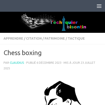
Skip to content
APPRENDRE
/
CITATION
/
PATRIMOINE
/
TACTIQUE
Chess boxing
PAR
CLAUDIUS
· PUBLIÉ
6 DÉCEMBRE 2023
· MIS À JOUR
23 JUILLET
2025