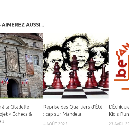
 AIMEREZ AUSSI...
à la Citadelle
Reprise des Quartiers d’Été
L’Échiqui
ojet « Échecs &
: cap sur Mandela !
Kid’s Ru
e »
4 AOÛT 2025
23 AVRIL 2