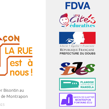
er Bisontin au
n de Montrapon
025