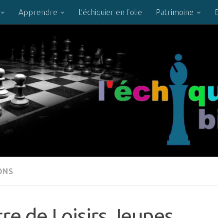
Apprendre
L’échiquier en folie
Patrimoine
ONS
re de Loisirs Jeunes