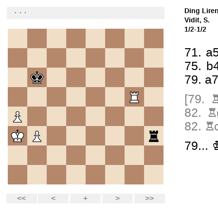
Ding Lire
Vidit, S.
1/2-1/2
71.
a
75.
b
79.
a
[
79.
82.
R
82.
R
79...